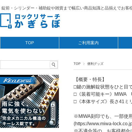
錠前・シリンダー・補助錠や雑貨まで幅広い商品知識と品揃えでお客様
TOP
ご利用案内
TOP
便利グッズ
【概要・特長】
□鍵の施解錠状態をひと目
□《装着可能キー》MIWA 
□《本体サイズ》長さ41ミリ×
※MIWA刻印でも、一部
(https://www.miwa-loc
※不適合等の、お客様都合