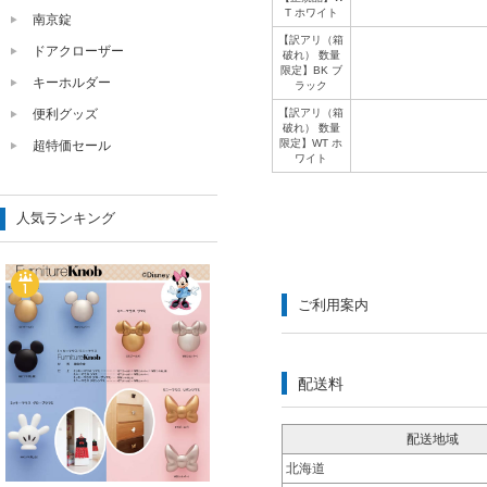
T ホワイト
南京錠
【訳アリ（箱
ドアクローザー
破れ） 数量
限定】BK ブ
キーホルダー
ラック
【訳アリ（箱
便利グッズ
破れ） 数量
限定】WT ホ
超特価セール
ワイト
人気ランキング
ご利用案内
配送料
配送地域
北海道