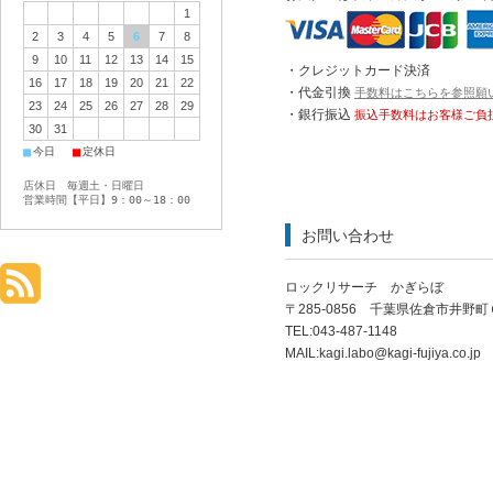
1
2
3
4
5
6
7
8
9
10
11
12
13
14
15
・クレジットカード決済
16
17
18
19
20
21
22
・代金引換
手数料はこちらを参照願
23
24
25
26
27
28
29
・銀行振込
振込手数料はお客様ご負
30
31
■
■
今日
定休日
店休日 毎週土・日曜日
営業時間【平日】9：00～18：00
お問い合わせ
ロックリサーチ かぎらぼ
〒285-0856 千葉県佐倉市井野
TEL:043-487-1148
MAIL:
kagi.labo@kagi-fujiya.co.jp