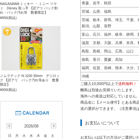
青森、岩手、秋田
NAGASAWA ミッキー ・ ミニー ツマ
ミ Disney 取っ手 【訳アリ パック割
宮城、山形、福島
れ・パック汚れ等 数量限定】
¥650
(税込)
茨城、栃木、群馬、埼玉、千葉、
新潟、山梨、長野
富山、石川、福井、岐阜、静岡、
滋賀、京都、大阪、兵庫、奈良、
鳥取、島根、岡山、広島、山口
徳島、香川、愛媛、高知
福岡、佐賀、長崎、熊本、大分、
ノムラテック N-1100 30mm デジロッ
沖縄
ク 【訳アリ パック汚れ等あり 数量
ご購入10,000円以上で
送料無料！
限定】
離島は別途お見積りいたします。
¥600
(税込)
海外への発送は対応していません
商品名に【メール便可】とある商品
送の選択ができます。（注意事項
お支払いについて
2026/08
日
月
火
水
木
金
土
お支払いは以下の方法がご選択い