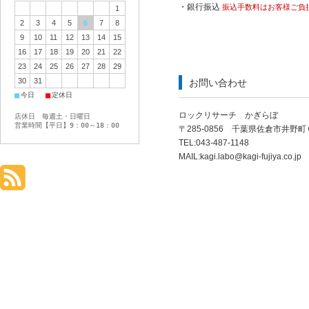
・銀行振込
振込手数料はお客様ご負
1
2
3
4
5
6
7
8
9
10
11
12
13
14
15
16
17
18
19
20
21
22
23
24
25
26
27
28
29
30
31
お問い合わせ
■
■
今日
定休日
ロックリサーチ かぎらぼ
店休日 毎週土・日曜日
営業時間【平日】9：00～18：00
〒285-0856 千葉県佐倉市井野
TEL:043-487-1148
MAIL:
kagi.labo@kagi-fujiya.co.jp