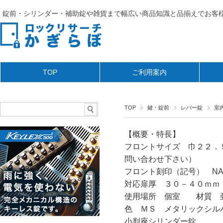
錠前・シリンダー・補助錠や雑貨まで幅広い商品知識と品揃えでお客様
TOP
ご利用案内
TOP
鍵・錠前
レバー錠
室
【概要・特長】
フロントサイズ 巾２２．
問い合わせ下さい）
フロント刻印（記号） NAG
対応扉厚 ３０－４０ｍｍ
使用場所 個室 材質 
色 ＭＳ メタリックシル
小判座シリンダー錠