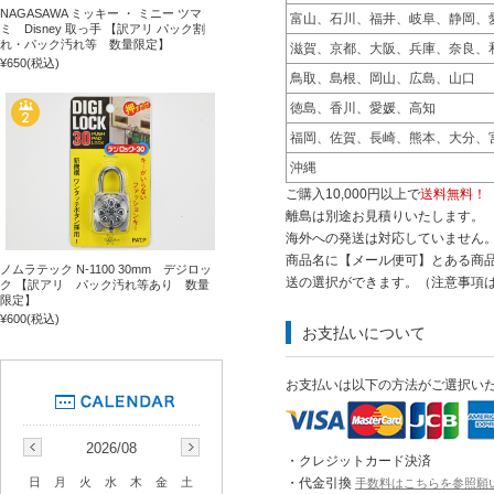
NAGASAWA ミッキー ・ ミニー ツマ
富山、石川、福井、岐阜、静岡、
ミ Disney 取っ手 【訳アリ パック割
れ・パック汚れ等 数量限定】
滋賀、京都、大阪、兵庫、奈良、
¥650
(税込)
鳥取、島根、岡山、広島、山口
徳島、香川、愛媛、高知
福岡、佐賀、長崎、熊本、大分、
沖縄
ご購入10,000円以上で
送料無料！
離島は別途お見積りいたします。
海外への発送は対応していません
商品名に【メール便可】とある商品
ノムラテック N-1100 30mm デジロッ
送の選択ができます。（注意事項
ク 【訳アリ パック汚れ等あり 数量
限定】
¥600
(税込)
お支払いについて
お支払いは以下の方法がご選択い
2026/08
・クレジットカード決済
・代金引換
日
月
火
水
木
金
土
手数料はこちらを参照願