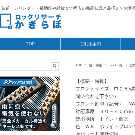
錠前・シリンダー・補助錠や雑貨まで幅広い商品知識と品揃えでお客様
TOP
ご利用案内
TOP
鍵・錠前
レバー錠
室
【概要・特長】
フロントサイズ 巾２５×
問い合わせ下さい）
フロント刻印（記号） NAG
対応扉厚 ３０－４０ｍｍ
使用場所 トイレ・個室
色 ＷＢ ホワイトブロン
セパレート間仕切錠