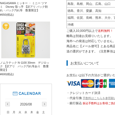
NAGASAWA ミッキー ・ ミニー ツマ
鳥取、島根、岡山、広島、山口
ミ Disney 取っ手 【訳アリ パック割
れ・パック汚れ等 数量限定】
徳島、香川、愛媛、高知
¥650
(税込)
福岡、佐賀、長崎、熊本、大分、
沖縄
ご購入10,000円以上で
送料無料！
離島は別途お見積りいたします。
海外への発送は対応していません
商品名に【メール便可】とある商品
送の選択ができます。（注意事項
ノムラテック N-1100 30mm デジロッ
お支払いについて
ク 【訳アリ パック汚れ等あり 数量
限定】
¥600
(税込)
お支払いは以下の方法がご選択い
・クレジットカード決済
・代金引換
手数料はこちらを参照願
・銀行振込
振込手数料はお客様ご負
2026/08
日
月
火
水
木
金
土