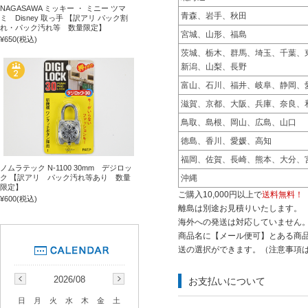
NAGASAWA ミッキー ・ ミニー ツマ
青森、岩手、秋田
ミ Disney 取っ手 【訳アリ パック割
れ・パック汚れ等 数量限定】
宮城、山形、福島
¥650
(税込)
茨城、栃木、群馬、埼玉、千葉、
新潟、山梨、長野
富山、石川、福井、岐阜、静岡、
滋賀、京都、大阪、兵庫、奈良、
鳥取、島根、岡山、広島、山口
徳島、香川、愛媛、高知
福岡、佐賀、長崎、熊本、大分、
ノムラテック N-1100 30mm デジロッ
沖縄
ク 【訳アリ パック汚れ等あり 数量
限定】
ご購入10,000円以上で
送料無料！
¥600
(税込)
離島は別途お見積りいたします。
海外への発送は対応していません
商品名に【メール便可】とある商品
送の選択ができます。（注意事項
2026/08
お支払いについて
日
月
火
水
木
金
土