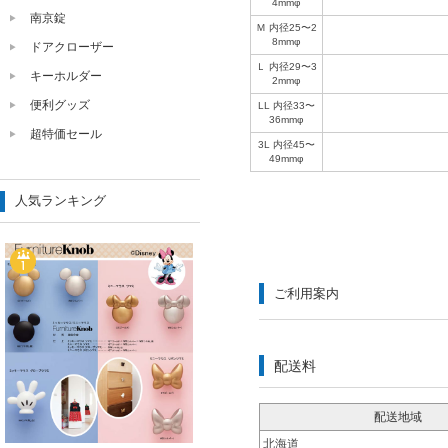
4mmφ
南京錠
Ｍ 内径25〜2
8mmφ
ドアクローザー
Ｌ 内径29〜3
キーホルダー
2mmφ
便利グッズ
LL 内径33〜
36mmφ
超特価セール
3L 内径45〜
49mmφ
人気ランキング
ご利用案内
配送料
配送地域
北海道