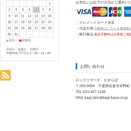
お支払いは以下の方法がご選択い
1
2
3
4
5
6
7
8
9
10
11
12
13
14
15
16
17
18
19
20
21
22
・クレジットカード決済
・代金引換
23
24
25
26
27
28
29
手数料はこちらを参照願
・銀行振込
振込手数料はお客様ご負
30
31
■
■
今日
定休日
店休日 毎週土・日曜日
営業時間【平日】9：00～18：00
お問い合わせ
ロックリサーチ かぎらぼ
〒285-0856 千葉県佐倉市井野
TEL:043-487-1148
MAIL:
kagi.labo@kagi-fujiya.co.jp