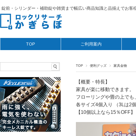
錠前・シリンダー・補助錠や雑貨まで幅広い商品知識と品揃えでお客様
TOP
ご利用案内
TOP
便利グッズ
家具金物
【概要・特長】
家具が楽に移動できます。
フローリングや畳の上でも
各サイズ4個入り （3Lは2
【10個以上なら15％OFF】