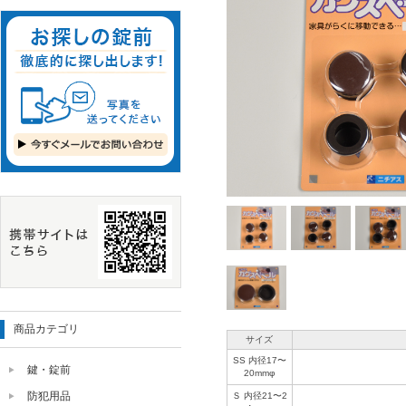
商品カテゴリ
サイズ
SS 内径17〜
鍵・錠前
20mmφ
防犯用品
Ｓ 内径21〜2