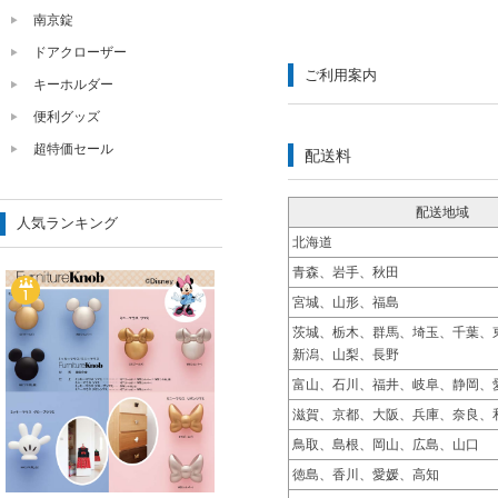
南京錠
ドアクローザー
ご利用案内
キーホルダー
便利グッズ
超特価セール
配送料
配送地域
人気ランキング
北海道
青森、岩手、秋田
宮城、山形、福島
茨城、栃木、群馬、埼玉、千葉、
新潟、山梨、長野
富山、石川、福井、岐阜、静岡、
滋賀、京都、大阪、兵庫、奈良、
鳥取、島根、岡山、広島、山口
徳島、香川、愛媛、高知