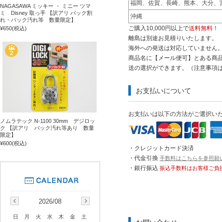
福岡、佐賀、長崎、熊本、大分、
NAGASAWA ミッキー ・ ミニー ツマ
ミ Disney 取っ手 【訳アリ パック割
沖縄
れ・パック汚れ等 数量限定】
ご購入10,000円以上で
送料無料！
¥650
(税込)
離島は別途お見積りいたします。
海外への発送は対応していません
商品名に【メール便可】とある商品
送の選択ができます。（注意事項
お支払いについて
お支払いは以下の方法がご選択い
ノムラテック N-1100 30mm デジロッ
ク 【訳アリ パック汚れ等あり 数量
限定】
¥600
(税込)
・クレジットカード決済
・代金引換
手数料はこちらを参照願
・銀行振込
振込手数料はお客様ご負
2026/08
日
月
火
水
木
金
土