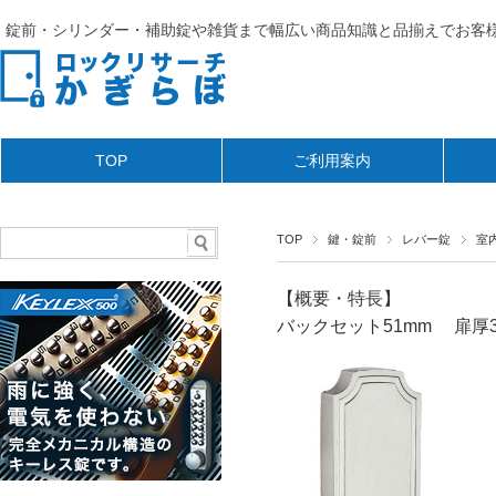
錠前・シリンダー・補助錠や雑貨まで幅広い商品知識と品揃えでお客様
TOP
ご利用案内
TOP
鍵・錠前
レバー錠
室
【概要・特長】
バックセット51mm 扉厚3