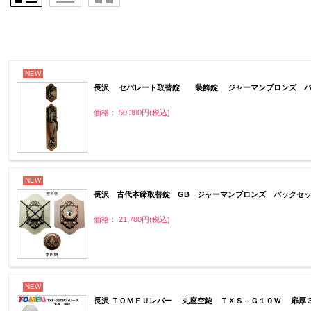
NEW
長沢 セパレート取替錠 装飾錠 ジャーマンブロンズ バ
価格： 50,380円(税込)
NEW
長沢 古代本締取替錠 GB ジャーマンブロンズ バックセッ
価格： 21,780円(税込)
NEW
長沢 ＴＯＭＦＵレバー 丸座空錠 ＴＸＳ－Ｇ１０Ｗ 扉厚