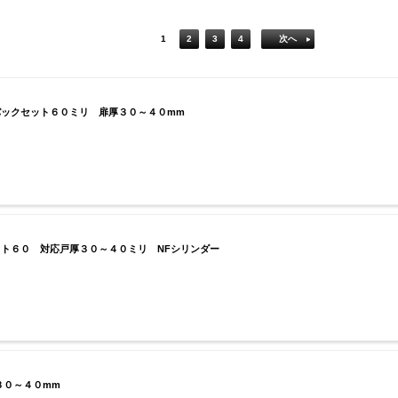
1
2
3
4
次へ
ックセット６０ミリ 扉厚３０～４０mm
ト６０ 対応戸厚３０～４０ミリ NFシリンダー
３０～４０mm