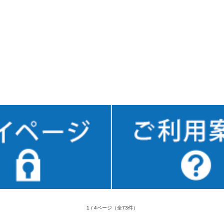
1 / 4ページ
（全73件）