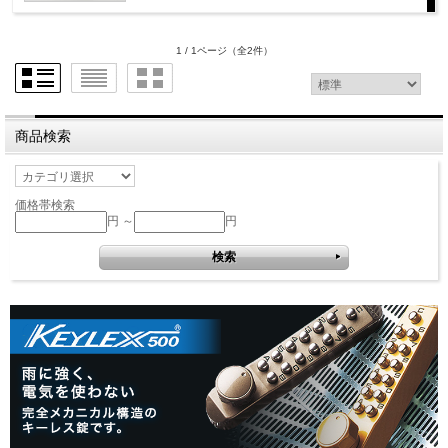
1 / 1ページ
（全2件）
商品検索
価格帯検索
円 ～
円