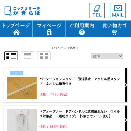
1 / 1ページ
（全2件）
PICK UP
パーテーションスタンド 飛沫防止 アクリル用スタン
ド ネオジム磁石付き
価格： 780円(税込)
ドアオープナー ドアハンドルに直接触れない ウイル
ス対策品 （透明タイプ）【5個までメール便可】
価格： 880円(税込)